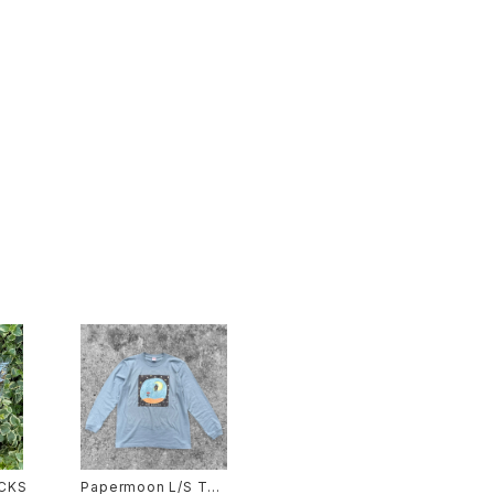
CKS
Papermoon L/S Tee