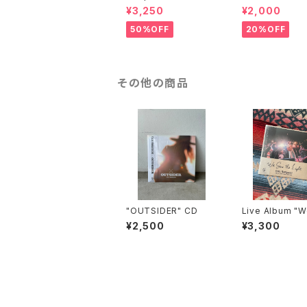
men HOODIE
¥3,250
¥2,000
50%OFF
20%OFF
その他の商品
"OUTSIDER" CD
Live Album "W
w the Light"
¥2,500
¥3,300