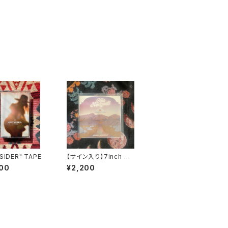
SIDER" TAPE
【サイン入り】7inch Re
cord “Cosmic High
00
¥2,200
way"