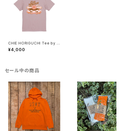
CHIE HORIGUCHI Tee by N
ick Potts【Smoky Pink】
¥4,000
セール中の商品