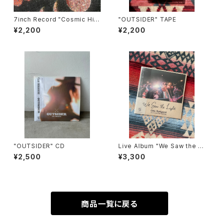
7inch Record "Cosmic Hig
"OUTSIDER" TAPE
hway"
¥2,200
¥2,200
"OUTSIDER" CD
Live Album "We Saw the Li
ght"
¥2,500
¥3,300
商品一覧に戻る