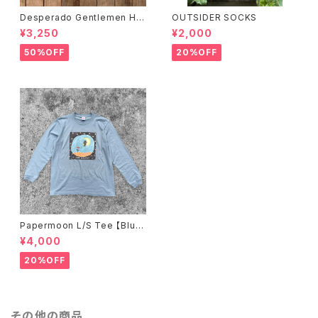
Desperado Gentlemen HO
OUTSIDER SOCKS
ODIE
¥3,250
¥2,000
50%OFF
20%OFF
Papermoon L/S Tee 【Blu
e】
¥4,000
20%OFF
その他の商品