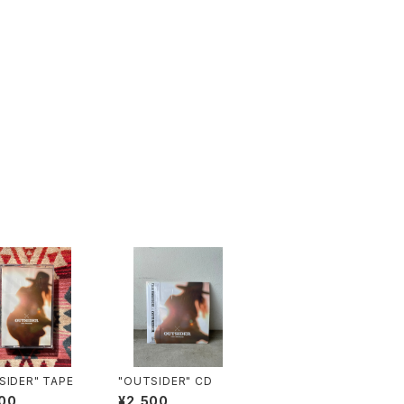
SIDER" TAPE
"OUTSIDER" CD
00
¥2,500