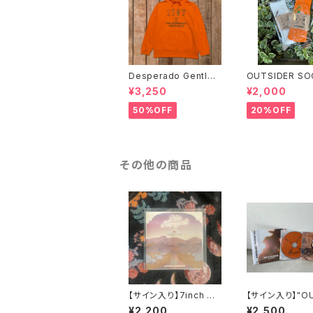
Desperado Gentle
OUTSIDER SO
men HOODIE
¥3,250
¥2,000
50%OFF
20%OFF
その他の商品
【サイン入り】7inch Re
【サイン入り】"OU
cord “Cosmic High
ER" CD
¥2,200
¥2,500