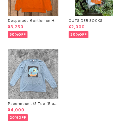
Desperado Gentlemen HO
OUTSIDER SOCKS
ODIE
¥3,250
¥2,000
50%OFF
20%OFF
Papermoon L/S Tee 【Blu
e】
¥4,000
20%OFF