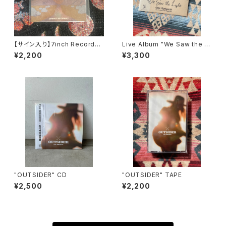
【サイン入り】7inch Record
Live Album "We Saw the Li
“Cosmic Highway"
ght"
¥2,200
¥3,300
"OUTSIDER" CD
"OUTSIDER" TAPE
¥2,500
¥2,200