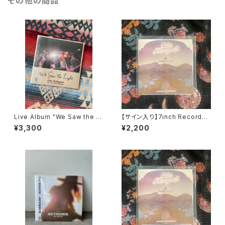
その他の商品
Live Album "We Saw the Li
【サイン入り】7inch Record
ght"
“Cosmic Highway"
¥3,300
¥2,200