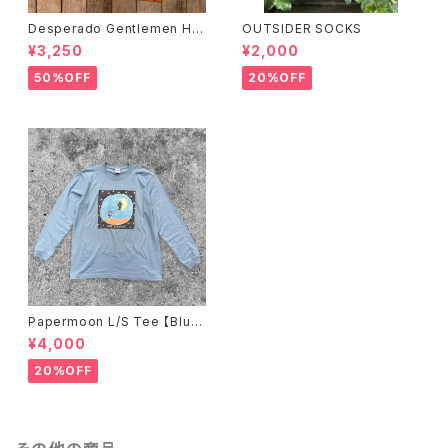
Desperado Gentlemen HO
OUTSIDER SOCKS
ODIE
¥3,250
¥2,000
50%OFF
20%OFF
Papermoon L/S Tee 【Blu
e】
¥4,000
20%OFF