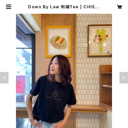
Down By Law 刺繍Tee | CHIE H
ORIGUCHI Web shop