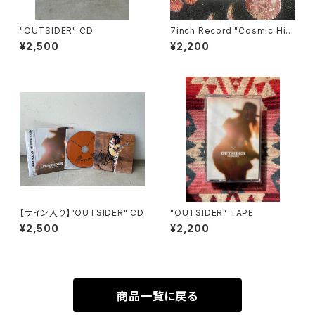
"OUTSIDER" CD
7inch Record "Cosmic Hig
hway"
¥2,500
¥2,200
【サイン入り】"OUTSIDER" CD
"OUTSIDER" TAPE
¥2,500
¥2,200
商品一覧に戻る